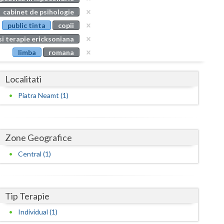
Buzau
cabinet de psihologie
public tinta
copii
Calarasi
si terapie ericksoniana
Caras-Severin
limba
romana
Cluj
Localitati
Constanta
Piatra Neamt (1)
Covasna
Dambovita
Zone Geografice
Dolj
Central (1)
Galati
Giurgiu
Tip Terapie
Gorj
Individual (1)