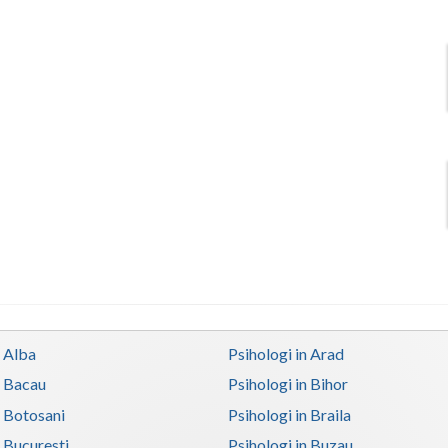
n Alba
Psihologi in Arad
n Bacau
Psihologi in Bihor
n Botosani
Psihologi in Braila
n Bucuresti
Psihologi in Buzau