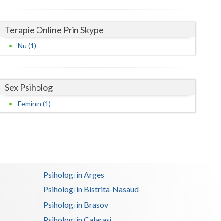
Harghita
Hunedoara
Terapie Online Prin Skype
Ialomita
Nu (1)
Iasi
Ilfov
Sex Psiholog
Maramures
Feminin (1)
Mehedinti
Mures
Neamt
Psihologi in Arges
Olt
Psihologi in Bistrita-Nasaud
Prahova
Psihologi in Brasov
Salaj
Psihologi in Calarasi