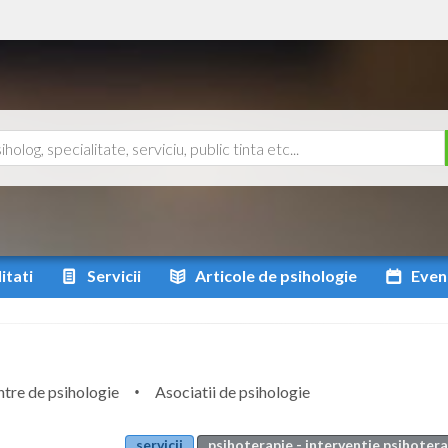
itati
Servicii
Articole
de psihologie
Even
tre de psihologie
Asociatii de psihologie
servicii
psihoterapie - interventie psihoter