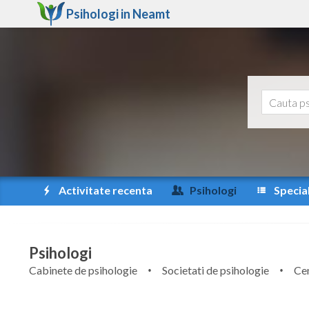
Psihologi in
Neamt
Activitate recenta
Psihologi
Special
Psihologi
Cabinete de psihologie
Societati de psihologie
Cen