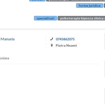
forme juridice
specialitati
psihoterapie hipnoza clinica 
ă Manuela
0745862075
Piatra Neamt
soniana