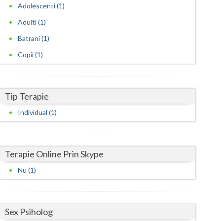
Harghita
Adolescenti (1)
Hunedoara
Adulti (1)
Batrani (1)
Ialomita
Copii (1)
Iasi
Ilfov
Tip Terapie
Maramures
Individual (1)
Mehedinti
Mures
Terapie Online Prin Skype
Neamt
Nu (1)
Olt
Prahova
Sex Psiholog
Salaj