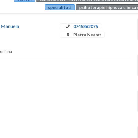
specialitati
psihoterapie hipnoza clinica 
ă Manuela
0745862075
Piatra Neamt
soniana