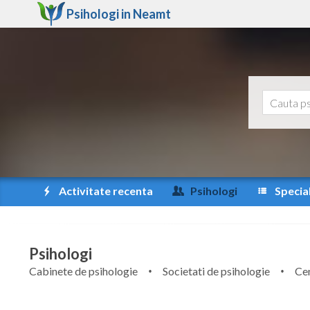
Psihologi in
Neamt
Activitate recenta
Psihologi
Special
Psihologi
Cabinete de psihologie
Societati de psihologie
Cen