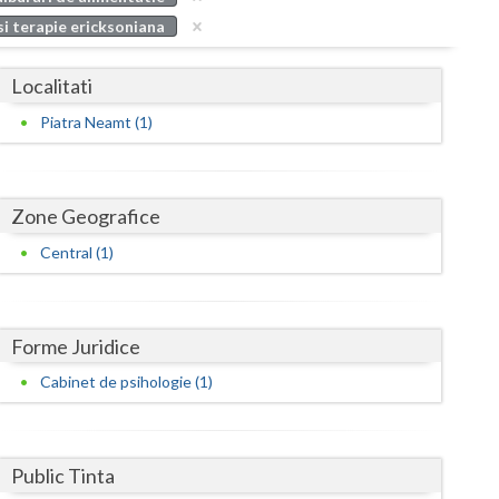
Buzau
si terapie ericksoniana
Calarasi
Localitati
Caras-Severin
Piatra Neamt (1)
Cluj
Constanta
Zone Geografice
Covasna
Central (1)
Dambovita
Dolj
Forme Juridice
Galati
Cabinet de psihologie (1)
Giurgiu
Gorj
Public Tinta