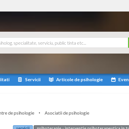
itati
Servicii
Articole
de psihologie
Even
tre de psihologie
Asociatii de psihologie
servicii
psihoterapie - interventie psihoterapeutica in t