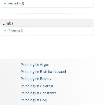
Feminin (1)
Satu-Mare
Sibiu
Limba
Suceava
Romana (1)
Teleorman
Timis
Tulcea
Psihologi in Arges
Valcea
Psihologi in Bistrita-Nasaud
Vaslui
Psihologi in Brasov
Vrancea
Psihologi in Calarasi
Psihologi in Constanta
Psihologi in Dolj