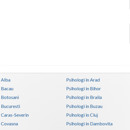
n Alba
Psihologi in Arad
n Bacau
Psihologi in Bihor
n Botosani
Psihologi in Braila
n Bucuresti
Psihologi in Buzau
n Caras-Severin
Psihologi in Cluj
n Covasna
Psihologi in Dambovita