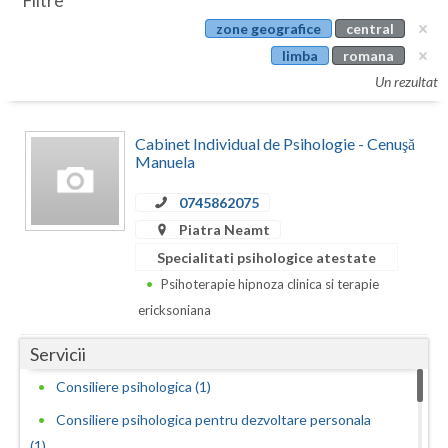
Filtre
Botosani
zone geografice
central
Evenimente
Braila
limba
romana
Cabinet
Un rezultat
Brasov
Membri
Bucuresti
Cabinet Individual de Psihologie - Cenuşă
Manuela
Buzau
0745862075
Calarasi
Piatra Neamt
Caras-Severin
Specialitati psihologice atestate
Psihoterapie hipnoza clinica si terapie
Cluj
ericksoniana
Constanta
Servicii
Covasna
Consiliere psihologica (1)
Dambovita
Consiliere psihologica pentru dezvoltare personala
(1)