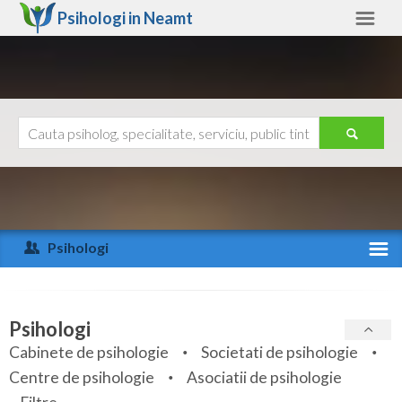
Psihologi in
Neamt
Neamt
Alte judete
Ajutor
Contact
Alba
Arad
Psihologi
Arges
Activitate recenta
Bacau
Specialitati
Psihologi
Bihor
Cabinete de psihologie
Societati de psihologie
Servicii
Centre de psihologie
Asociatii de psihologie
Bistrita-Nasaud
Articole