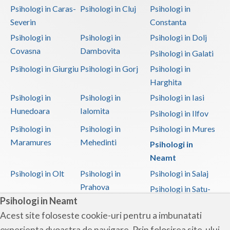
Psihologi in Caras-
Psihologi in Cluj
Psihologi in
Severin
Constanta
Psihologi in
Psihologi in
Psihologi in Dolj
Covasna
Dambovita
Psihologi in Galati
Psihologi in Giurgiu
Psihologi in Gorj
Psihologi in
Harghita
Psihologi in
Psihologi in
Psihologi in Iasi
Hunedoara
Ialomita
Psihologi in Ilfov
Psihologi in
Psihologi in
Psihologi in Mures
Maramures
Mehedinti
Psihologi in
Neamt
Psihologi in Olt
Psihologi in
Psihologi in Salaj
Prahova
Psihologi in Satu-
Psihologi in Neamt
Mare
Acest site foloseste cookie-uri pentru a imbunatati
Psihologi in Sibiu
Psihologi in
Psihologi in
experienta dvoastra de navigare. Prin folosirea site-ului