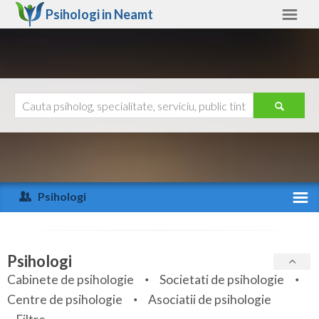
Psihologi in
Neamt
Neamt
Alte judete
Ajutor
Contact
Alba
Arad
Psihologi
Arges
Activitate recenta
Bacau
Specialitati
Psihologi
Bihor
Cabinete de psihologie
Societati de psihologie
Servicii
Centre de psihologie
Asociatii de psihologie
Bistrita-Nasaud
Articole