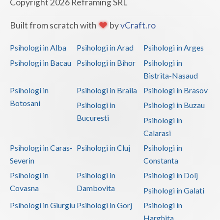
Copyright 2026 Reframing SRL
Built from scratch with
by
vCraft.ro
Psihologi in Alba
Psihologi in Arad
Psihologi in Arges
Psihologi in Bacau
Psihologi in Bihor
Psihologi in
Bistrita-Nasaud
Psihologi in
Psihologi in Braila
Psihologi in Brasov
Botosani
Psihologi in
Psihologi in Buzau
Bucuresti
Psihologi in
Calarasi
Psihologi in Caras-
Psihologi in Cluj
Psihologi in
Severin
Constanta
Psihologi in
Psihologi in
Psihologi in Dolj
Covasna
Dambovita
Psihologi in Galati
Psihologi in Giurgiu
Psihologi in Gorj
Psihologi in
Harghita