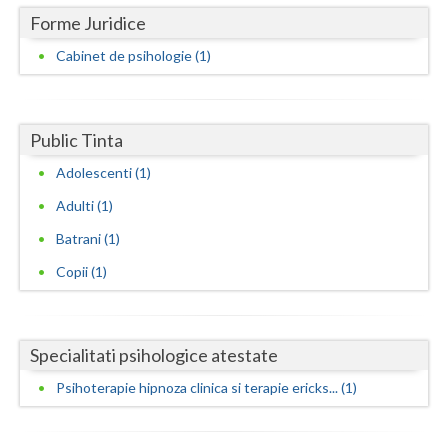
Dolj
Forme Juridice
Galati
Cabinet de psihologie (1)
Giurgiu
Gorj
Public Tinta
Harghita
Adolescenti (1)
Hunedoara
Adulti (1)
Batrani (1)
Ialomita
Copii (1)
Iasi
Ilfov
Specialitati psihologice atestate
Maramures
Psihoterapie hipnoza clinica si terapie ericks... (1)
Mehedinti
Mures