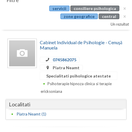
Filtre
Botosani
servicii
consiliere psihologica
Evenimente
Braila
zone geografice
central
Cabinet
Un rezultat
Brasov
Membri
Bucuresti
Cabinet Individual de Psihologie - Cenuşă
Manuela
Buzau
0745862075
Calarasi
Piatra Neamt
Caras-Severin
Specialitati psihologice atestate
Psihoterapie hipnoza clinica si terapie
Cluj
ericksoniana
Constanta
Localitati
Covasna
Piatra Neamt (1)
Dambovita