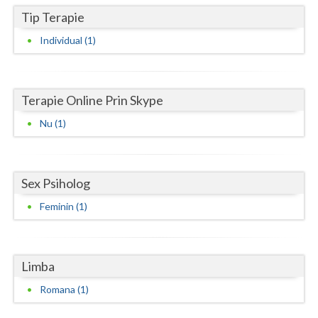
Tip Terapie
Neamt
Individual (1)
Olt
Prahova
Terapie Online Prin Skype
Salaj
Nu (1)
Satu-Mare
Sibiu
Sex Psiholog
Suceava
Feminin (1)
Teleorman
Timis
Limba
Tulcea
Romana (1)
Valcea