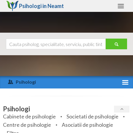
Psihologi in
Neamt
Neamt
Alte judete
Ajutor
Contact
Alba
Arad
Psihologi
Arges
Activitate recenta
Bacau
Specialitati
Psihologi
Bihor
Cabinete de psihologie
Societati de psihologie
Servicii
Centre de psihologie
Asociatii de psihologie
Bistrita-Nasaud
Articole