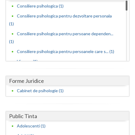
Dolj
Consiliere psihologica (1)
Galati
Consiliere psihologica pentru dezvoltare personala
(1)
Giurgiu
Consiliere psihologica pentru persoane dependen...
Gorj
(1)
Harghita
Consiliere psihologica pentru persoanele care s... (1)
Hipnoza (1)
Hunedoara
Interventie psihoterapeutica in kleptomanie (1)
Ialomita
Forme Juridice
Interventie psihoterapeutica in mutismul selectiv (1)
Iasi
Cabinet de psihologie (1)
Interventie psihoterapeutica in piromanie (1)
Ilfov
Interventie psihoterapeutica in teama de spatii... (1)
Maramures
Interventie psihoterapeutica in ticuri (1)
Public Tinta
Interventie psihoterapeutica in trichotilomanie (1)
Mehedinti
Adolescenti (1)
Interventie psihoterapeutica in tulburarea de c... (1)
Mures