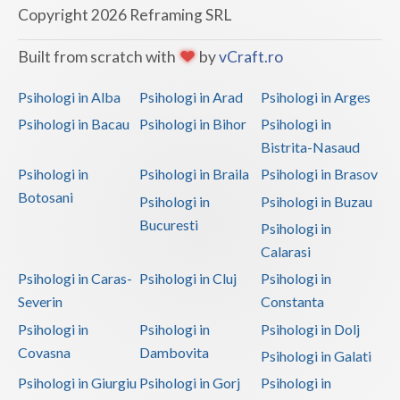
Copyright 2026 Reframing SRL
Built from scratch with
by
vCraft.ro
Psihologi in Alba
Psihologi in Arad
Psihologi in Arges
Psihologi in Bacau
Psihologi in Bihor
Psihologi in
Bistrita-Nasaud
Psihologi in
Psihologi in Braila
Psihologi in Brasov
Botosani
Psihologi in
Psihologi in Buzau
Bucuresti
Psihologi in
Calarasi
Psihologi in Caras-
Psihologi in Cluj
Psihologi in
Severin
Constanta
Psihologi in
Psihologi in
Psihologi in Dolj
Covasna
Dambovita
Psihologi in Galati
Psihologi in Giurgiu
Psihologi in Gorj
Psihologi in