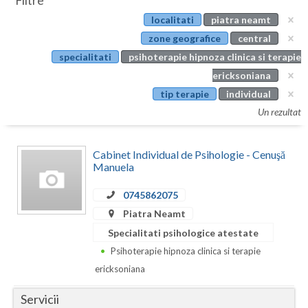
Filtre
Botosani
localitati
piatra neamt
Evenimente
Braila
zone geografice
central
Cabinet
specialitati
psihoterapie hipnoza clinica si terapie
Brasov
ericksoniana
Membri
Bucuresti
tip terapie
individual
Un rezultat
Buzau
Calarasi
Cabinet Individual de Psihologie - Cenuşă
Manuela
Caras-Severin
0745862075
Cluj
Piatra Neamt
Constanta
Specialitati psihologice atestate
Psihoterapie hipnoza clinica si terapie
Covasna
ericksoniana
Dambovita
Servicii