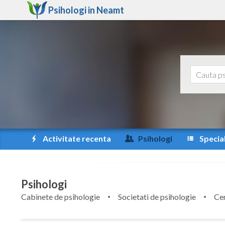
Psihologi in
Neamt
Activitate recenta
Psihologi
Special
Psihologi
Cabinete de psihologie
Societati de psihologie
Cen