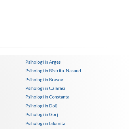
Buzau
Calarasi
Caras-Severin
Cluj
Constanta
Covasna
Psihologi in Arges
Psihologi in Bistrita-Nasaud
Dambovita
Psihologi in Brasov
Dolj
Psihologi in Calarasi
Galati
Psihologi in Constanta
Psihologi in Dolj
Giurgiu
Psihologi in Gorj
Gorj
Psihologi in Ialomita