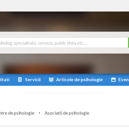
itati
Servicii
Articole
de psihologie
Even
tre de psihologie
Asociatii de psihologie