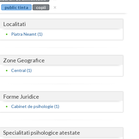
Buzau
public tinta
copii
Calarasi
Localitati
Caras-Severin
Piatra Neamt (1)
Cluj
Constanta
Zone Geografice
Covasna
Central (1)
Dambovita
Dolj
Forme Juridice
Galati
Cabinet de psihologie (1)
Giurgiu
Gorj
Specialitati psihologice atestate