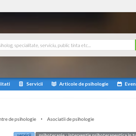
itati
Servicii
Articole
de psihologie
Even
tre de psihologie
Asociatii de psihologie
servicii
psihoterapie - interventie psihoterapeutica in t