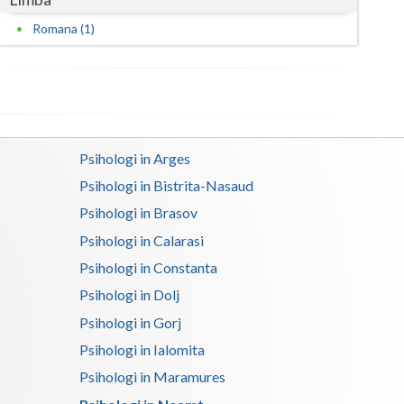
Romana (1)
Satu-Mare
Sibiu
Suceava
Teleorman
Psihologi in Arges
Timis
Psihologi in Bistrita-Nasaud
Psihologi in Brasov
Tulcea
Psihologi in Calarasi
Valcea
Psihologi in Constanta
Vaslui
Psihologi in Dolj
Vrancea
Psihologi in Gorj
Psihologi in Ialomita
Psihologi in Maramures