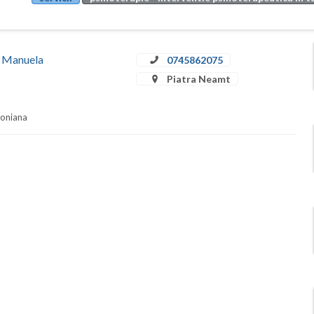
ă Manuela
0745862075
Piatra Neamt
soniana