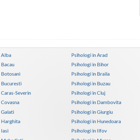
n Alba
Psihologi in Arad
n Bacau
Psihologi in Bihor
n Botosani
Psihologi in Braila
n Bucuresti
Psihologi in Buzau
n Caras-Severin
Psihologi in Cluj
n Covasna
Psihologi in Dambovita
 Galati
Psihologi in Giurgiu
n Harghita
Psihologi in Hunedoara
 Iasi
Psihologi in Ilfov