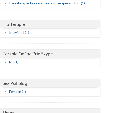
Harghita
Psihoterapie hipnoza clinica si terapie ericks... (1)
Hunedoara
Ialomita
Tip Terapie
Iasi
Individual (1)
Ilfov
Maramures
Terapie Online Prin Skype
Mehedinti
Nu (1)
Mures
Neamt
Sex Psiholog
Feminin (1)
Olt
Prahova
Salaj
Limba