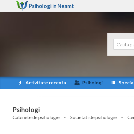
Psihologi in
Neamt
Activitate recenta
Psihologi
Special
Psihologi
Cabinete de psihologie
Societati de psihologie
Cen