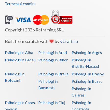
Termeni si conditii
Copyright 2026 Reframing SRL
Built from scratch with
by
vCraft.ro
Psihologi in Alba
Psihologi in Arad
Psihologi in Arges
Psihologi in Bacau
Psihologi in Bihor
Psihologi in
Bistrita-Nasaud
Psihologi in
Psihologi in Braila
Psihologi in Brasov
Botosani
Psihologi in
Psihologi in Buzau
Bucuresti
Psihologi in
Calarasi
Psihologi in Caras-
Psihologi in Cluj
Psihologi in
Severin
Constanta