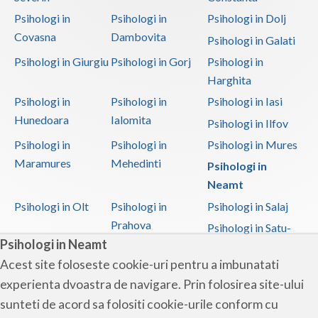
Psihologi in
Psihologi in
Psihologi in Dolj
Covasna
Dambovita
Psihologi in Galati
Psihologi in Giurgiu
Psihologi in Gorj
Psihologi in
Harghita
Psihologi in
Psihologi in
Psihologi in Iasi
Hunedoara
Ialomita
Psihologi in Ilfov
Psihologi in
Psihologi in
Psihologi in Mures
Maramures
Mehedinti
Psihologi in
Neamt
Psihologi in Olt
Psihologi in
Psihologi in Salaj
Prahova
Psihologi in Satu-
Psihologi in Neamt
Mare
Acest site foloseste cookie-uri pentru a imbunatati
Psihologi in Sibiu
Psihologi in
Psihologi in
experienta dvoastra de navigare. Prin folosirea site-ului
Suceava
Teleorman
sunteti de acord sa folositi cookie-urile conform cu
Psihologi in Timis
Psihologi in Tulcea
Psihologi in Valcea