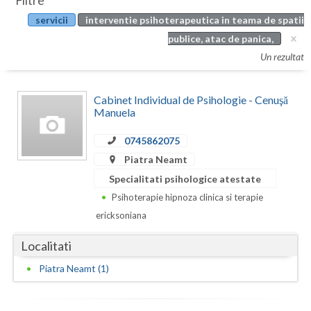
Filtre
Botosani
servicii
interventie psihoterapeutica in teama de spatii
Evenimente
Braila
publice, atac de panica,
Cabinet
Un rezultat
Brasov
Membri
Bucuresti
Cabinet Individual de Psihologie - Cenuşă
Manuela
Buzau
0745862075
Calarasi
Piatra Neamt
Caras-Severin
Specialitati psihologice atestate
Psihoterapie hipnoza clinica si terapie
Cluj
ericksoniana
Constanta
Localitati
Covasna
Piatra Neamt (1)
Dambovita