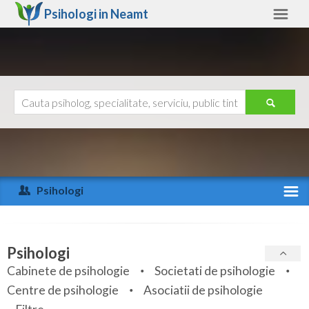
Psihologi in
Neamt
Neamt
Alte judete
Ajutor
Contact
Alba
Arad
Psihologi
Arges
Activitate recenta
Bacau
Specialitati
Psihologi
Bihor
Cabinete de psihologie
Societati de psihologie
Servicii
Centre de psihologie
Asociatii de psihologie
Bistrita-Nasaud
Articole