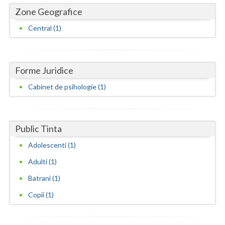
Dolj
Zone Geografice
Galati
Central (1)
Giurgiu
Gorj
Forme Juridice
Harghita
Cabinet de psihologie (1)
Hunedoara
Ialomita
Public Tinta
Iasi
Adolescenti (1)
Adulti (1)
Ilfov
Batrani (1)
Maramures
Copii (1)
Mehedinti
Mures