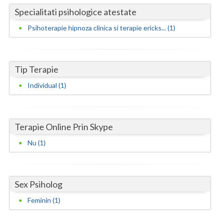
Specialitati psihologice atestate
Neamt
Psihoterapie hipnoza clinica si terapie ericks... (1)
Olt
Prahova
Tip Terapie
Salaj
Individual (1)
Satu-Mare
Sibiu
Terapie Online Prin Skype
Suceava
Nu (1)
Teleorman
Timis
Sex Psiholog
Tulcea
Feminin (1)
Valcea