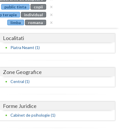
Buzau
public tinta
copii
p terapie
individual
Calarasi
limba
romana
Caras-Severin
Localitati
Cluj
Piatra Neamt (1)
Constanta
Covasna
Zone Geografice
Dambovita
Central (1)
Dolj
Galati
Forme Juridice
Giurgiu
Cabinet de psihologie (1)
Gorj