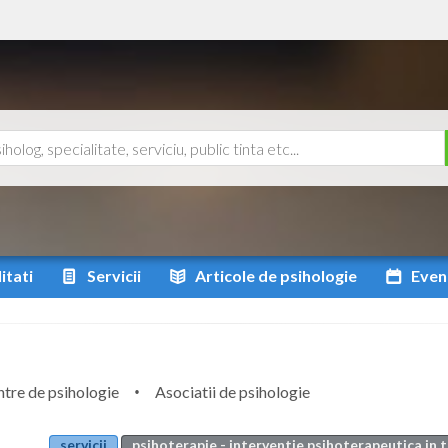
itati
Servicii
Articole
de psihologie
Even
tre de psihologie
Asociatii de psihologie
servicii
psihoterapie - interventie psihoterapeutica in 