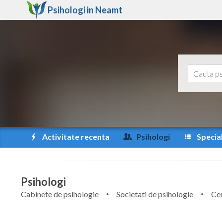
Psihologi in
Neamt
Activitate recenta
Psihologi
Special
Psihologi
Cabinete de psihologie
Societati de psihologie
Cen