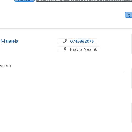
ti
ă Manuela
0745862075
Piatra Neamt
soniana