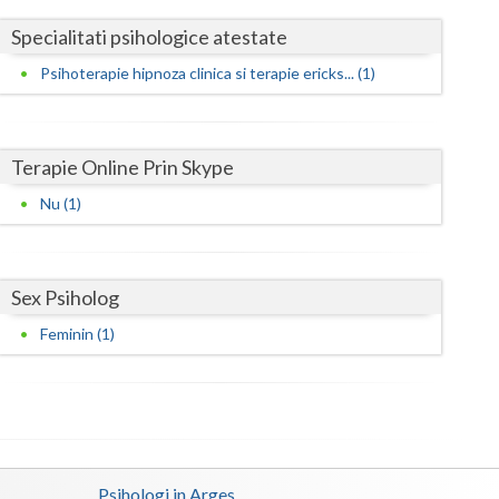
Harghita
Specialitati psihologice atestate
Hunedoara
Psihoterapie hipnoza clinica si terapie ericks... (1)
Ialomita
Iasi
Terapie Online Prin Skype
Ilfov
Nu (1)
Maramures
Mehedinti
Sex Psiholog
Mures
Feminin (1)
Neamt
Olt
Prahova
Psihologi in Arges
Salaj